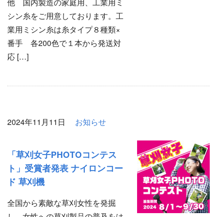
他 国内製造の家庭用、工業用ミ
シン糸をご用意しております。工
業用ミシン糸は糸タイプ８種類×
番手 各200色で１本から発送対
応 […]
2024年11月11日
お知らせ
「草刈女子PHOTOコンテス
ト」受賞者発表 ナイロンコー
ド 草刈機
全国から素敵な草刈女性を発掘
し、女性への草刈製品の普及をは